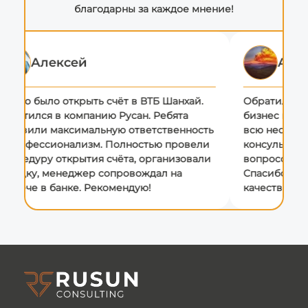
благодарны за каждое мнение!
Алексей
Алек
ужно было открыть счёт в ВТБ Шанхай.
Обратились к
братился в компанию Русан. Ребята
бизнес виз в
роявили максимальную ответственность
всю необход
 профессионализм. Полностью провели
консультации
роцедуру открытия счёта, организовали
вопросов. Рас
оездку, менеджер сопровождал на
Спасибо кома
стрече в банке. Рекомендую!
качественный